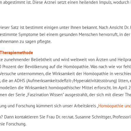
n abgestimmt ist. Diese Arznei setzt einen heilenden Impuls, wodurc
Dieser Satz ist bestimmt einigen unter Ihnen bekannt. Nach Ansicht D
ie bestimmte Symptome bei einem gesunden Menschen hervorruft, in de
 Hahnemann zu sagen pflegte.
e Therapiemethode
te zunehmender Beliebtheit und wird weltweit von Ärzten und Heilpra
0 Prozent der Bevölkerung auf die Homöopathie. Was nach wie vor fehlt
Versuche unternommen, die Wirksamkeit der Homöopathie in verschie
r, die an ADHS (Aufmerksamkeitsdefizit-/Hyperaktivitätsstörung) litten
modellen die Wirksamkeit homöopathischer Mittel erforscht. Im April
n der Serie „Faszination Wissen" ausgestrahlt, der sich mit dieser Th
ng und Forschung kümmert sich unser Arbeitskreis „
Homöopathie und
 Dann kontaktieren Sie Frau Dr. rer.nat. Susanne Schnittger, Professorin
hie Forschung.