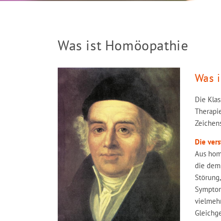
Was ist Homöopathie
Was i
Die Klas
Therapie
Zeichens
Die ver
Aus hom
die dem 
Störung,
Symptome
vielmehr
Gleichge