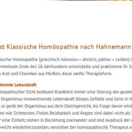
st Klassische Homöopathie nach Hahnemann u
sische Homöopathie (griechisch: hómoion = ähnlich; páthos = Leiden) 
methode. Ende des 18. Jahrhunderts entwickelte und praktizierte Dr.
 Arzt und Chemiker aus Meißen, diese sanfte Therapieform.
stimmte Lebenskraft
öopathischer Sicht bedeutet Krankheit immer eine Störung des gesam
Organismus innewohnende Lebenskraft Körper, Gefühle und Geist in Ha
 so gerät der Organismus aus dem Gleichgewicht. Als Folge davon wird
 wie Schmerzen, Fieber, Reizbarkeit und Ängste sind dabei nicht als i
 eine Einheit, stehen in Beziehung zueinander und sind Ausdruck der 
wicht wiederherzustellen, verordnet der homöopathische Therapeut ein