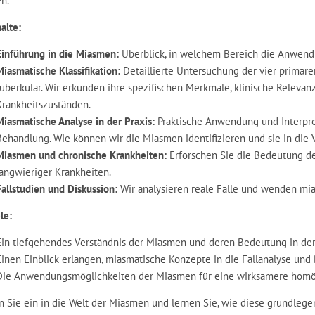
n.
alte:
Einführung in die Miasmen:
Überblick, in welchem Bereich die Anwendu
Miasmatische Klassifikation:
Detaillierte Untersuchung der vier primären
tuberkular. Wir erkunden ihre spezifischen Merkmale, klinische Releva
Krankheitszuständen.
Miasmatische Analyse in der Praxis:
Praktische Anwendung und Interpre
Behandlung. Wie können wir die Miasmen identifizieren und sie in die
Miasmen und chronische Krankheiten:
Erforschen Sie die Bedeutung d
langwieriger Krankheiten.
Fallstudien und Diskussion:
Wir analysieren reale Fälle und wenden mi
le:
Ein tiefgehendes Verständnis der Miasmen und deren Bedeutung in der
Einen Einblick erlangen, miasmatische Konzepte in die Fallanalyse und
Die Anwendungsmöglichkeiten der Miasmen für eine wirksamere homöo
n Sie ein in die Welt der Miasmen und lernen Sie, wie diese grundle