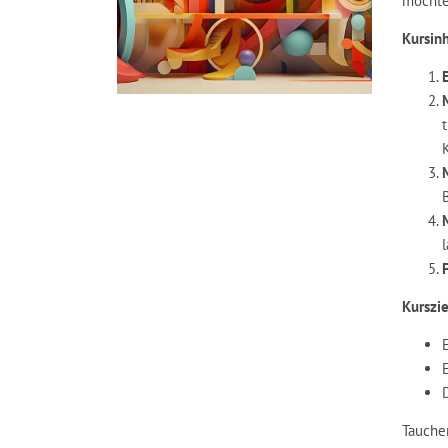
möchte
Kursinh
Kurszie
Tauche