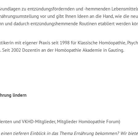
n Grundlagen zu entzündungsfördernden und -hemmenden Lebensmittel
Ernährungsumstellung vor und gibt Ihnen Ideen an die Hand, wie die ne
kann und dadurch entzündungshemmende Routinen etabliert werden kö
aktikerin mit eigener Praxis seit 1998 für Klassische Homöopathie, Ps
n. Seit 2002 Dozentin an der Homöopathie Akademie in Gauting.
hrung lindern
udenten und VKHD-Mitglieder, Mitglieder Homöopathie Forum)
einen tieferen Einblick in das Thema Ernährung bekommen? Wir biet