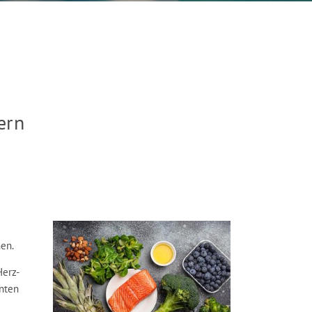
ern
nen.
Herz-
nten